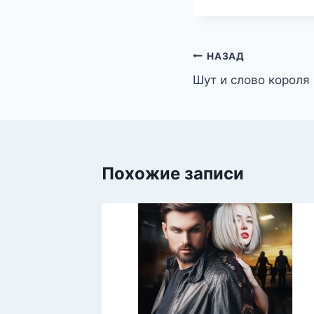
записи:
Навигация
НАЗАД
Шут и слово короля
по
записям
Похожие записи