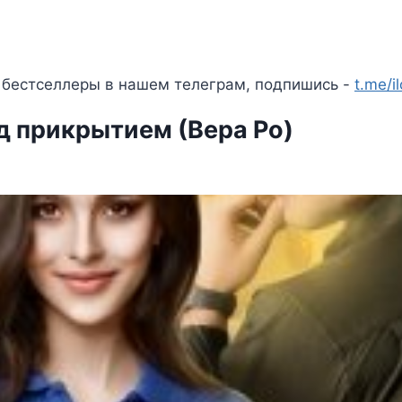
 бестселлеры в нашем телеграм, подпишись -
t.me/i
д прикрытием (Вера Ро)