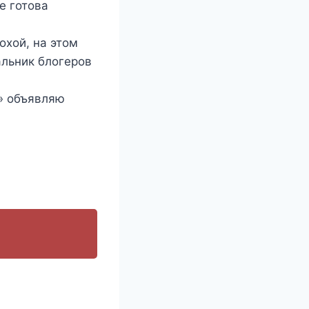
е готова
охой, на этом
альник блогеров
м» объявляю