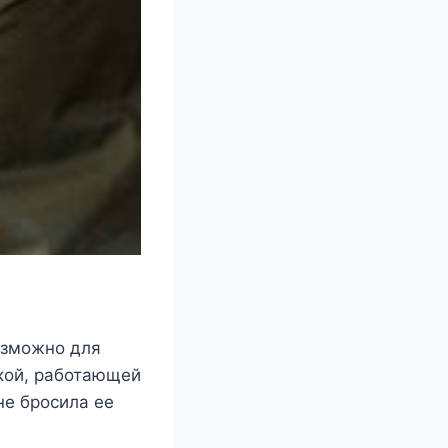
озможно для
чкой, работающей
не бросила ее