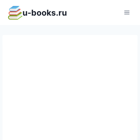
Перейти
u-books.ru
к
содержимому