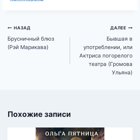
записи:
Навигация
НАЗАД
ДАЛЕЕ
Брусничный блюз
Бывшая в
по
(Рэй Марикава)
употреблении, или
записям
Актриса погорелого
театра (Громова
Ульяна)
Похожие записи