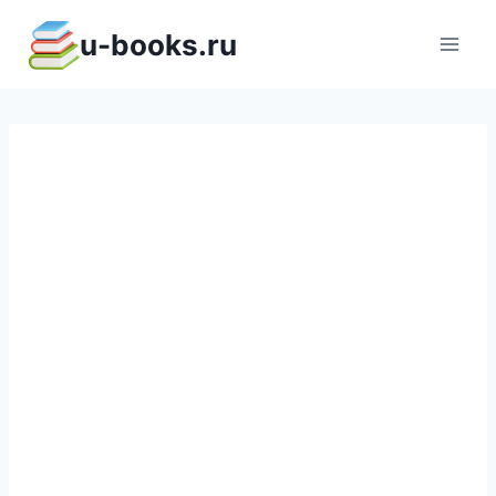
Перейти
u-books.ru
к
содержимому