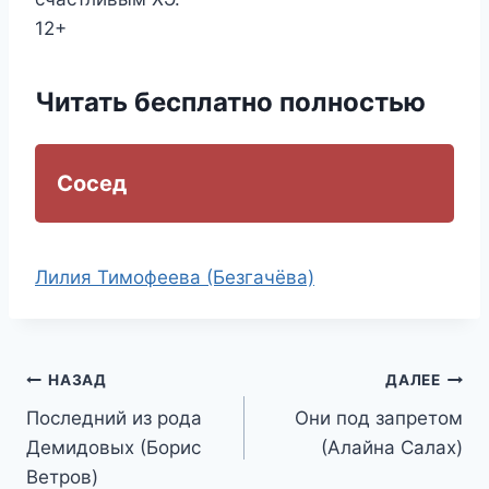
12+
Читать бесплатно полностью
Сосед
Метки
Лилия Тимофеева (Безгачёва)
записи:
Навигация
НАЗАД
ДАЛЕЕ
Последний из рода
Они под запретом
по
Демидовых (Борис
(Алайна Салах)
записям
Ветров)