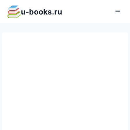
Перейти
u-books.ru
к
содержимому